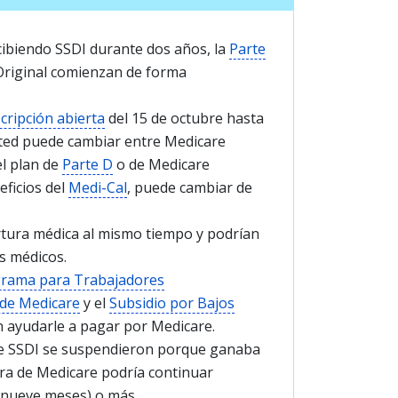
ibiendo SSDI durante dos años, la
Parte
Original comienzan de forma
cripción abierta
del 15 de octubre hasta
usted puede cambiar entre Medicare
el plan de
Parte D
o de Medicare
eficios del
Medi-Cal
, puede cambiar de
rtura médica al mismo tiempo y podrían
s médicos.
rama para Trabajadores
de Medicare
y el
Subsidio por Bajos
n ayudarle a pagar por Medicare.
s de SSDI se suspendieron porque ganaba
ura de Medicare podría continuar
y nueve meses) o más.