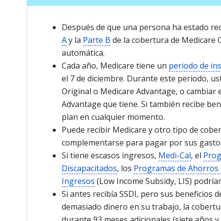
Después de que una persona ha estado rec
A
y la
Parte B
de la cobertura de Medicare 
automática.
Cada año, Medicare tiene un
periodo de ins
el 7 de diciembre. Durante este periodo, 
Original o Medicare Advantage, o cambiar 
Advantage que tiene. Si también recibe ben
plan en cualquier momento.
Puede recibir Medicare y otro tipo de cobe
complementarse para pagar por sus gasto
Si tiene escasos ingresos,
Medi-Cal
, el
Prog
Discapacitados
, los
Programas de Ahorros 
Ingresos
(Low Income Subsidy, LIS) podría
Si antes recibía SSDI, pero sus beneficio
demasiado dinero en su trabajo, la cobert
durante 93 meses adicionales (siete años 